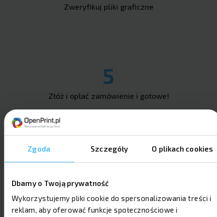
Zweryfikuj pliki graficzne
5
Złóż i opłać zamówienie i gotowe!
Zgoda
Szczegóły
O plikach cookies
Dbamy o Twoją prywatność
Opinie o drukarni OpenPrint w
Gdańsku
Wykorzystujemy pliki cookie do spersonalizowania treści i
reklam, aby oferować funkcje społecznościowe i