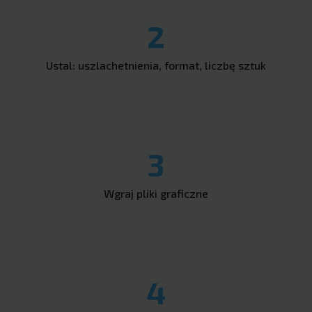
2
Ustal: uszlachetnienia, format, liczbę sztuk
3
Wgraj pliki graficzne
4