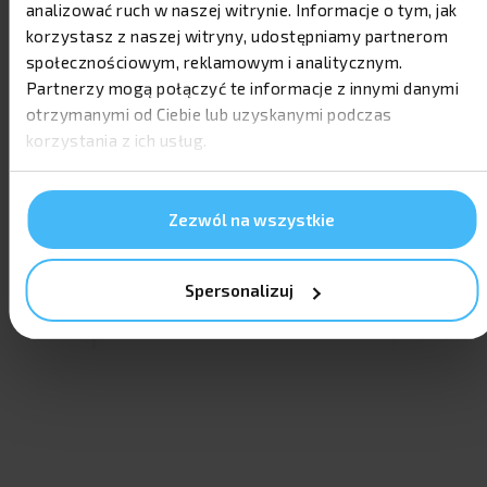
analizować ruch w naszej witrynie. Informacje o tym, jak
korzystasz z naszej witryny, udostępniamy partnerom
OPINIE NASZYCH KLIENTÓW
społecznościowym, reklamowym i analitycznym.
Partnerzy mogą połączyć te informacje z innymi danymi
otrzymanymi od Ciebie lub uzyskanymi podczas
korzystania z ich usług.
Zezwól na wszystkie
Spersonalizuj