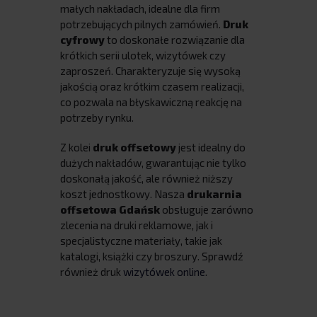
małych nakładach, idealne dla firm
potrzebujących pilnych zamówień.
Druk
cyfrowy
to doskonałe rozwiązanie dla
krótkich serii ulotek, wizytówek czy
zaproszeń. Charakteryzuje się wysoką
jakością oraz krótkim czasem realizacji,
co pozwala na błyskawiczną reakcję na
potrzeby rynku.
Z kolei
druk offsetowy
jest idealny do
dużych nakładów, gwarantując nie tylko
doskonałą jakość, ale również niższy
koszt jednostkowy. Nasza
drukarnia
offsetowa Gdańsk
obsługuje zarówno
zlecenia na druki reklamowe, jak i
specjalistyczne materiały, takie jak
katalogi, książki czy broszury. Sprawdź
również druk
wizytówek online
.