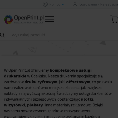
Pomoc
Logowanie
/
Rejestracja
Drukarnia Gdańsk - druk
B
A
A
B
Rozwiń
cyfrowy i offsetowy -
OpenPrint.pl
W OpenPrint.pl oferujemy
kompleksowe usługi
drukarskie
w Gdańsku. Nasza drukarnia specjalizuje się
zarówno w
druku cyfrowym
, jak i
offsetowym
, co pozwala
nam realizować zarówno mniejsze zlecenia, jak i większe
nakłady z najwyższą jakością. Świadczymy usługi dla klientów
indywidualnych i biznesowych, dostarczając
ulotki,
wizytówki, plakaty
i inne materiały reklamowe. Dzięki
naszemu nowoczesnemu parkowi maszynowemu
gwarantujemy szybkie i precyzyjne wykonanie każdego