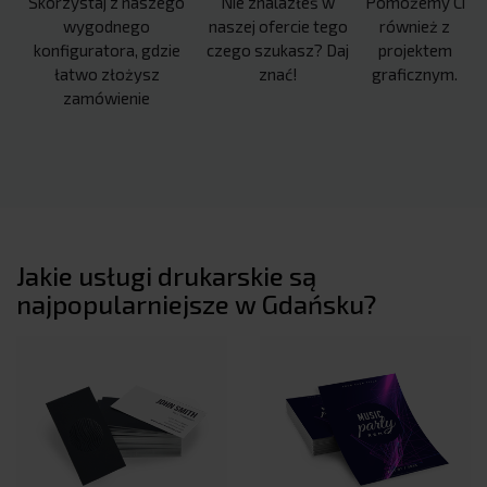
Skorzystaj z naszego
Nie znalazłeś w
Pomożemy Ci
wygodnego
naszej ofercie tego
również z
konfiguratora, gdzie
czego szukasz? Daj
projektem
łatwo złożysz
znać!
graficznym.
zamówienie
Jakie usługi drukarskie są
najpopularniejsze w Gdańsku?