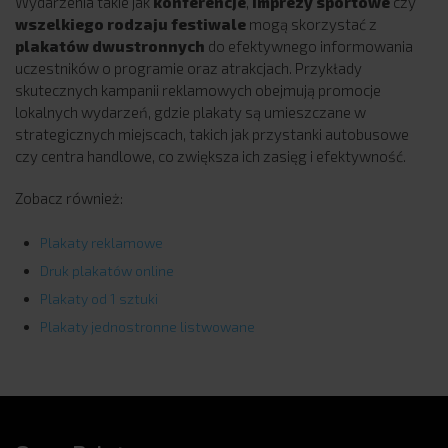
Wydarzenia takie jak
konferencje
,
imprezy sportowe
czy
wszelkiego rodzaju festiwale
mogą skorzystać z
plakatów dwustronnych
do efektywnego informowania
uczestników o programie oraz atrakcjach. Przykłady
skutecznych kampanii reklamowych obejmują promocje
lokalnych wydarzeń, gdzie plakaty są umieszczane w
strategicznych miejscach, takich jak przystanki autobusowe
czy centra handlowe, co zwiększa ich zasięg i efektywność.
Zobacz również:
Plakaty reklamowe
Druk plakatów online
Plakaty od 1 sztuki
Plakaty jednostronne listwowane