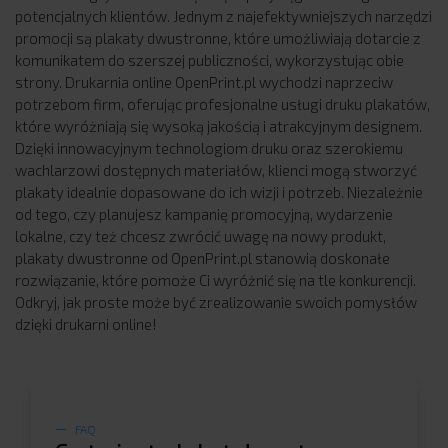
potencjalnych klientów. Jednym z najefektywniejszych narzędzi
promocji są plakaty dwustronne, które umożliwiają dotarcie z
komunikatem do szerszej publiczności, wykorzystując obie
strony. Drukarnia online OpenPrint.pl wychodzi naprzeciw
potrzebom firm, oferując profesjonalne usługi druku plakatów,
które wyróżniają się wysoką jakością i atrakcyjnym designem.
Dzięki innowacyjnym technologiom druku oraz szerokiemu
wachlarzowi dostępnych materiałów, klienci mogą stworzyć
plakaty idealnie dopasowane do ich wizji i potrzeb. Niezależnie
od tego, czy planujesz kampanię promocyjną, wydarzenie
lokalne, czy też chcesz zwrócić uwagę na nowy produkt,
plakaty dwustronne od OpenPrint.pl stanowią doskonałe
rozwiązanie, które pomoże Ci wyróżnić się na tle konkurencji.
Odkryj, jak proste może być zrealizowanie swoich pomysłów
dzięki drukarni online!
FAQ