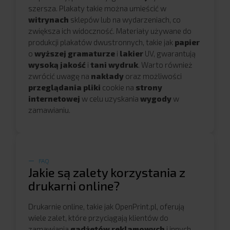
szersza. Plakaty takie można umieścić w
witrynach
sklepów lub na wydarzeniach, co
zwiększa ich widoczność. Materiały używane do
produkcji plakatów dwustronnych, takie jak
papier
o
wyższej gramaturze
i
lakier
UV, gwarantują
wysoką jakość
i
tani
wydruk
. Warto również
zwrócić uwagę na
nakłady
oraz możliwości
przeglądania
pliki
cookie na
strony
internetowej
w celu uzyskania
wygody
w
zamawianiu.
FAQ
Jakie są zalety korzystania z
drukarni online?
Drukarnie online, takie jak OpenPrint.pl, oferują
wiele zalet, które przyciągają klientów do
zamawiania
gadżetów reklamowych
i innych