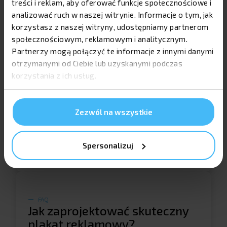
treści i reklam, aby oferować funkcje społecznościowe i
edytować
strony plakatu
bezpośrednio na
analizować ruch w naszej witrynie. Informacje o tym, jak
stronie. Zgoda na zmiany jest łatwa do uzyskania,
korzystasz z naszej witryny, udostępniamy partnerom
co sprawia, że cały proces jest bardziej
przejrzysty.
społecznościowym, reklamowym i analitycznym.
Partnerzy mogą połączyć te informacje z innymi danymi
Opinie klientów na temat OpenPrint.pl są
otrzymanymi od Ciebie lub uzyskanymi podczas
zazwyczaj pozytywne. Klienci chwalą sobie
korzystania z ich usług.
wysoką jakość usług oraz profesjonalne podejście
do zamówień. Często podkreślają, jak łatwo
można wchodzić w interakcję z mediami i jak
Zezwól na wszystkie
szybko realizowane są zamówienia, co czyni tę
platformę idealnym rozwiązaniem dla osób
poszukujących efektywnych i jakościowych usług
Spersonalizuj
drukarskich.
FAQ
Jak zaprojektować skuteczny
plakat reklamowy?