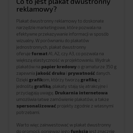
Co to jest plakat dwustronny
reklamowy?
Plakat dwustronny reklamowy to doskonałe
narzędzie marketingowe, które pozwala na
efektywne przekazywanie informacji w sposób
wizualny. W porównaniu do plakatów
jednostronnych, plakat dwustronny
oferuje
format
A1, A2, czy A3, co pozwala na
większą elastyczność w projektowaniu. Wydruk
plakatów na
papier kredowy
o gramaturze 350 g
zapewnia
jakość druku
i
prywatność
danych.
Dzięki
grafik
om, którzy tworzą
grafikę
z
jednolitą
grafiką
, plakaty stają się atrakcyjne i
przyciągają uwagę.
Drukarnia internetowa
umożliwia łatwe zamówienie plakatów, a także
spersonalizować
projekty zgodnie z własnymi
potrzebami.
Warto więc zainwestować w plakat dwustronny
do promocji, ponieważ jego
funkcja
jest znacznie