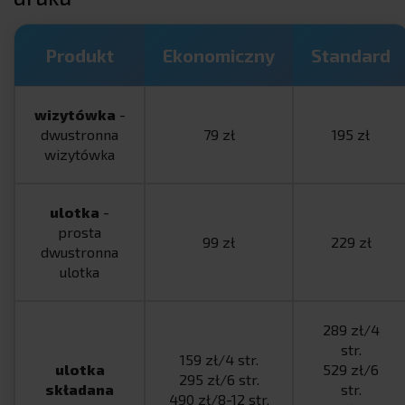
Produkt
Ekonomiczny
Standard
wizytówka
-
dwustronna
79 zł
195 zł
wizytówka
ulotka
-
prosta
99 zł
229 zł
dwustronna
ulotka
289 zł/4
str.
159 zł/4 str.
ulotka
529 zł/6
295 zł/6 str.
składana
str.
490 zł/8-12 str.