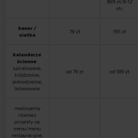
869 zł/8-12
str.
baner /
79 zł
195 zł
siatka
kalendarze
ścienne
:
spiralowane,
od 79 zł
od 189 zł
trójdzielne,
jednodzielne,
listwowane
realizujemy
również
projekty na:
menu/menu
restauracyjne,