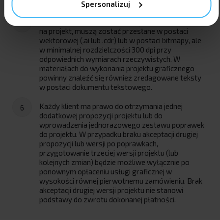
poprawnych plików graficznych (np. logo).
Spersonalizuj
Elementy graficzne, które mają zostać naniesione
na projekt, muszą zostać przesłane w postaci
wektorowej (.ai lub .cdr) lub w postaci bitmapy, ale
w minimalnej rozdzielczości 300 dpi przy
odpowiednich wymiarach rzeczywistych. W
materiałach do wykonania projektu graficznego
powinny znaleźć się również zredagowane teksty
w postaci dokumentu tekstowego.
Każdy klient ma prawo do otrzymania jednej
dodatkowej propozycji projektu lub do
wprowadzenia jednorazowego zestawu poprawek
do projektu. W przypadku braku akceptacji drugiej
propozycji lub wersji po poprawkach,
przygotowanie trzeciej wersji projektu (lub
kolejnych zmian) będzie możliwe wyłącznie po
ponownym opłaceniu usługi graficznej w
wysokości równej pierwotnemu zamówieniu. Brak
akceptacji drugiej wersji projektu nie stanowi
podstawy do zwrotu dokonanej płatności.