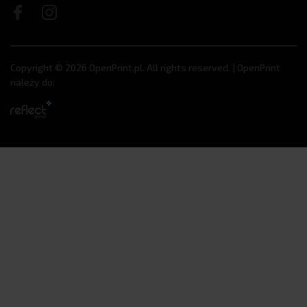
Copyright © 2026 OpenPrint.pl. All rights reserved. | OpenPrint
należy do: