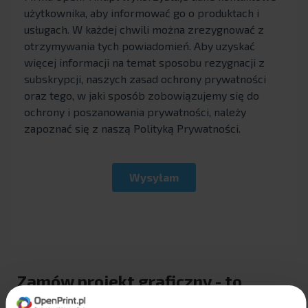
Zamów projekt graficzny - to
proste!