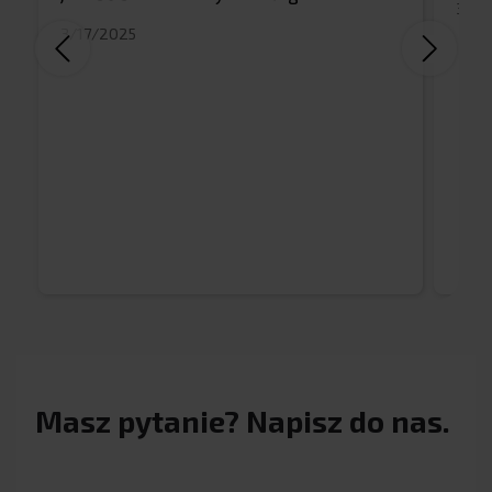
3/17
3/17/2025
Masz pytanie? Napisz do nas.