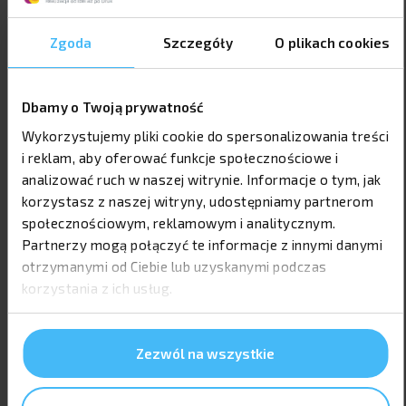
Zgoda
Szczegóły
O plikach cookies
Ważne informacje na temat
składania zamówień:
Dbamy o Twoją prywatność
Wykorzystujemy pliki cookie do spersonalizowania treści
i reklam, aby oferować funkcje społecznościowe i
Wszystkie podane ceny są wyrażone w złotych
analizować ruch w naszej witrynie. Informacje o tym, jak
polskich i nie zawierają podatku VAT (23%).
korzystasz z naszej witryny, udostępniamy partnerom
Projekty graficzne pod produkty niewymienione w
społecznościowym, reklamowym i analitycznym.
tabelce cennika będą wyceniane indywidualnie.
Partnerzy mogą połączyć te informacje z innymi danymi
otrzymanymi od Ciebie lub uzyskanymi podczas
Zamówienia przyjmujemy poprzez Formularz
korzystania z ich usług.
kontaktowy.
Termin wykonania dowolnego projektu to
maksymalnie jeden pełen dzień roboczy w trybie
Zezwól na wszystkie
ekspres lub 3 dni robocze w standardowym trybie.
Czas jest liczony od momentu otrzymania: pełnego
zamówienia, potwierdzenia nadania przelewu oraz