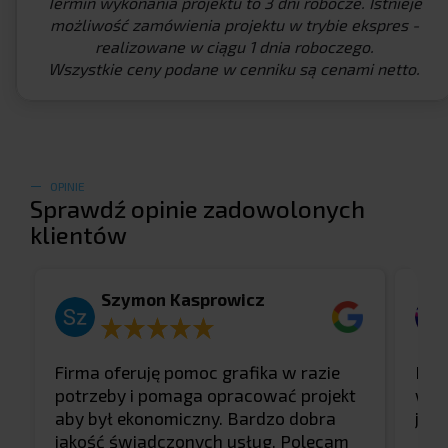
Termin wykonania projektu to 3 dni robocze. Istnieje
możliwość zamówienia projektu w trybie ekspres -
realizowane w ciągu 1 dnia roboczego.
Wszystkie ceny podane w cenniku są cenami netto.
OPINIE
Sprawdź opinie zadowolonych
klientów
Szymon Kasprowicz
a
Firma oferuję pomoc grafika w razie
Pię
potrzeby i pomaga opracować projekt
wizu
aby był ekonomiczny. Bardzo dobra
jako
jakość świadczonych usług. Polecam