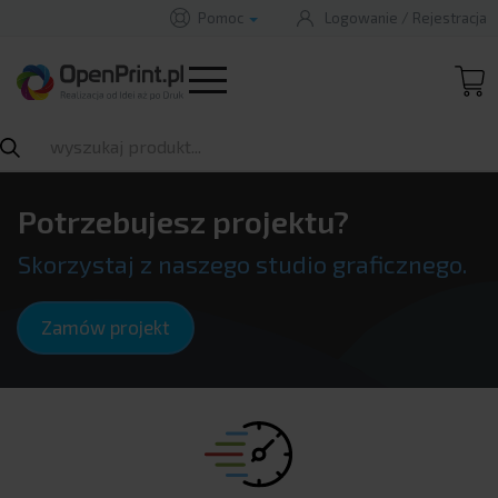
Pomoc
Logowanie
/
Rejestracja
Zamów projekt
B
A
A
B
Rozwiń
Potrzebujesz projektu?
Skorzystaj z naszego studio graficznego.
Zamów projekt