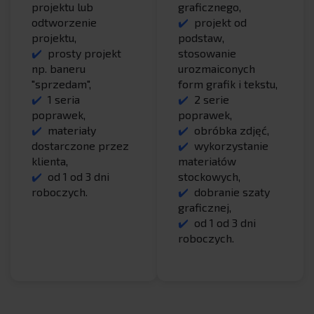
projektu lub
graficznego,
odtworzenie
projekt od
projektu,
podstaw,
prosty projekt
stosowanie
np. baneru
urozmaiconych
"sprzedam",
form grafik i tekstu,
1 seria
2 serie
poprawek,
poprawek,
materiały
obróbka zdjęć,
dostarczone przez
wykorzystanie
klienta,
materiałów
od 1 od 3 dni
stockowych,
roboczych.
dobranie szaty
graficznej,
od 1 od 3 dni
roboczych.