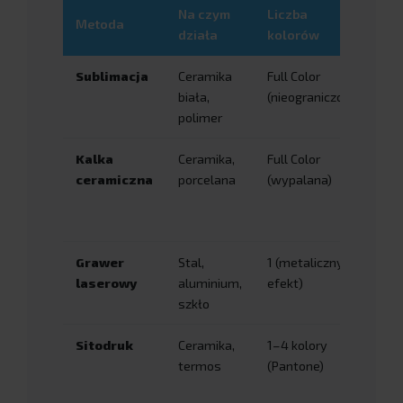
Na czym
Liczba
Metoda
Tr
działa
kolorów
Sublimacja
Ceramika
Full Color
Ś
biała,
(nieograniczona)
polimer
Kalka
Ceramika,
Full Color
B
w
ceramiczna
porcelana
(wypalana)
Grawer
Stal,
1 (metaliczny
B
w
laserowy
aluminium,
efekt)
szkło
Sitodruk
Ceramika,
1–4 kolory
W
termos
(Pantone)