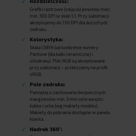
Rozdzielczość:
Grafiki rastrowe (zdjęcia) powinny mieć
min. 300 DPI w skali 1:1. Przy sublimacji
akceptujemy do 150 DPI dla dużych pól
zadruku.
Kolorystyka:
Skala CMYK lub konkretne numery
Pantone (dla kalki ceramicznej i
sitodruku). Pliki RGB są akceptowane
przy sublimacji – przeliczamy na profil
sRGB.
Pole zadruku:
Pamiętaj o zachowaniu bezpiecznych
marginesów min. 3 mm od krawędzi
kubka i ucha (wg makiety modelu).
Makiety do pobrania dostępne w panelu
klienta.
Nadruk 360°: