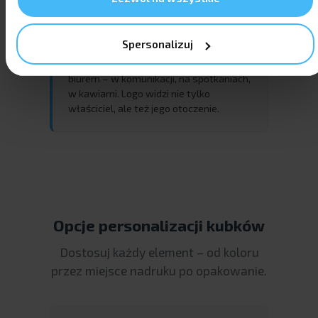
Mobilna ekspozycja
Spersonalizuj
Termos lub travel mug to reklama poza
biurem – w komunikacji, na spotkaniach,
w kawiarni. Logo widzi nie tylko
właściciel, ale też jego otoczenie.
Opcje personalizacji kubków
Dostosuj każdy element – od koloru
przez miejsce nadruku po opakowanie.