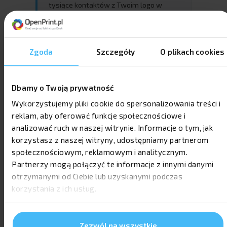
tysiące kontaktów z Twoim logo w
bardzo niskiej cenie jednostkowej.
Zgoda
Szczegóły
O plikach cookies
Emocjonalna więź
Kawa lub herbata kojarzą się z chwilą
przerwy i relaksu. Twoja marka
Dbamy o Twoją prywatność
towarzyszy klientowi w tych
Wykorzystujemy pliki cookie do spersonalizowania treści i
pozytywnych momentach – każdego
reklam, aby oferować funkcje społecznościowe i
dnia.
analizować ruch w naszej witrynie. Informacje o tym, jak
korzystasz z naszej witryny, udostępniamy partnerom
społecznościowym, reklamowym i analitycznym.
Uniwersalność
Partnerzy mogą połączyć te informacje z innymi danymi
Sprawdzą się w każdej branży – od IT po
otrzymanymi od Ciebie lub uzyskanymi podczas
medycynę. Są idealnym elementem
korzystania z ich usług.
Welcome Packów dla nowych
pracowników i zestawów
prezentowych dla klientów.
Zezwól na wszystkie