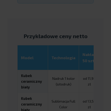
Przykładowe ceny netto
Nak
Nakład
Model
Technologia
100
50 szt.
szt.
Kubek
Nadruk 1 kolor
od 11,90
od 9
ceramiczny
(sitodruk)
zł
z
biały
Kubek
Sublimacja Full
od 13,50
od 1
ceramiczny
Color
zł
z
biały