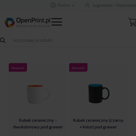
Pomoc
Logowanie
/
Rejestracj
B
A
A
B
STRONA GŁÓWNA
PRODUKTY
KUBKI REKLAMOWE
Rozwiń
Kubki reklamowe
Nowość
Nowość
Kubek ceramiczny -
Kubek ceramiczny (czarny
dwukolorowy pod grawer
+ kolor) pod grawer