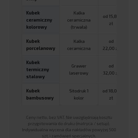
Kubek
Kalka
od 15,80
od 1
ceramiczny
ceramiczna
zł
z
kolorowy
(trwała)
Kubek
Kalka
od
od 1
porcelanowy
ceramiczna
22,00 zł
z
Kubek
Grawer
od
o
termiczny
laserowy
32,00 zł
26,0
stalowy
Kubek
Sitodruk 1
od 18,00
od 1
bambusowy
kolor
zł
z
Ceny netto, bez VAT. Nie uwzględniają kosztu
przygotowania do druku (matryca / setup).
Indywidualna wycena dla nakładów powyżej 500
szt. i zamówień specjalnych.