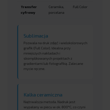
Transfer
Ceramika,
Full Color
D
cyfrowy
porcelana
Sublimacja
Pozwala na druk zdjęć i wielokolorowych
grafik (Full Color). Idealna przy
mniejszych nakładach i
skomplikowanych projektach z
gradientami lub fotografiką. Zalecane
mycie ręczne.
Kalka ceramiczna
Najtrwalsza metoda. Nadruk jest
wypalany w piecu w ok. 800°C, co czyni