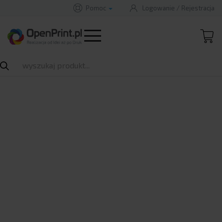
Pomoc
Logowanie
/
Rejestracja
Nie masz konta?
ZAREJESTRUJ
B
A
A
B
Rozwiń