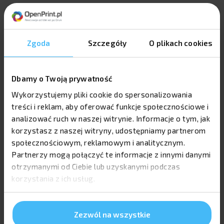
Zaloguj się
Zgoda
Szczegóły
O plikach cookies
Dbamy o Twoją prywatność
Adres e-mail
Wykorzystujemy pliki cookie do spersonalizowania
treści i reklam, aby oferować funkcje społecznościowe i
analizować ruch w naszej witrynie. Informacje o tym, jak
korzystasz z naszej witryny, udostępniamy partnerom
Hasło
społecznościowym, reklamowym i analitycznym.
Partnerzy mogą połączyć te informacje z innymi danymi
otrzymanymi od Ciebie lub uzyskanymi podczas
korzystania z ich usług.
ZALOGUJ
Nie pamiętasz hasła?
Zezwól na wszystkie