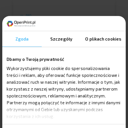
FAQ
Dzienny czy tygodniowy?
Który się lepiej sprawdzi?
Zgoda
Szczegóły
O plikach cookies
Kalendarze książkowe to doskonałe narzędzie
dla osób, które cenią sobie organizację i
planowanie. Wybór między kalendarzem
Dbamy o Twoją prywatność
dziennym a tygodniowym zależy od
indywidualnych potrzeb użytkownika.
Wykorzystujemy pliki cookie do spersonalizowania
Kalendarz dzienny pozwala na szczegółowe
treści i reklam, aby oferować funkcje społecznościowe i
rozplanowanie każdego dnia, co jest idealne
analizować ruch w naszej witrynie. Informacje o tym, jak
dla osób, które mają wiele spotkań lub zadań
korzystasz z naszej witryny, udostępniamy partnerom
do zrealizowania. Z kolei kalendarz
społecznościowym, reklamowym i analitycznym.
tygodniowy oferuje szerszy widok na
Partnerzy mogą połączyć te informacje z innymi danymi
nadchodzące dni, co ułatwia planowanie
otrzymanymi od Ciebie lub uzyskanymi podczas
długoterminowe i organizację pracy i życia
osobistego.
korzystania z ich usług.