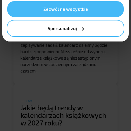
Wybór odpowiedniego typu kalendarza
książkowego powinien być dostosowany do
Zezwól na wszystkie
stylu życia i preferencji. Jeśli często zmieniasz
plany i potrzebujesz elastyczności, kalendarz
tygodniowy może być lepszym rozwiązaniem.
Spersonalizuj
Natomiast jeśli lubisz mieć wszystko pod
kontrolą i preferujesz szczegółowe
zapisywanie zadań, kalendarz dzienny będzie
bardziej odpowiedni. Niezależnie od wyboru,
kalendarze książkowe są niezastąpionym
narzędziem w codziennym zarządzaniu
czasem.
FAQ
Jakie będą trendy w
kalendarzach książkowych
w 2027 roku?