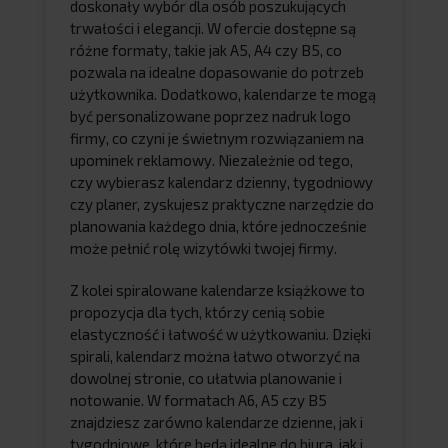
doskonały wybór dla osób poszukujących
trwałości i elegancji. W ofercie dostępne są
różne formaty, takie jak A5, A4 czy B5, co
pozwala na idealne dopasowanie do potrzeb
użytkownika. Dodatkowo, kalendarze te mogą
być personalizowane poprzez nadruk logo
firmy, co czyni je świetnym rozwiązaniem na
upominek reklamowy. Niezależnie od tego,
czy wybierasz kalendarz dzienny, tygodniowy
czy planer, zyskujesz praktyczne narzędzie do
planowania każdego dnia, które jednocześnie
może pełnić rolę wizytówki twojej firmy.
Z kolei spiralowane kalendarze książkowe to
propozycja dla tych, którzy cenią sobie
elastyczność i łatwość w użytkowaniu. Dzięki
spirali, kalendarz można łatwo otworzyć na
dowolnej stronie, co ułatwia planowanie i
notowanie. W formatach A6, A5 czy B5
znajdziesz zarówno kalendarze dzienne, jak i
tygodniowe, które będą idealne do biura, jak i