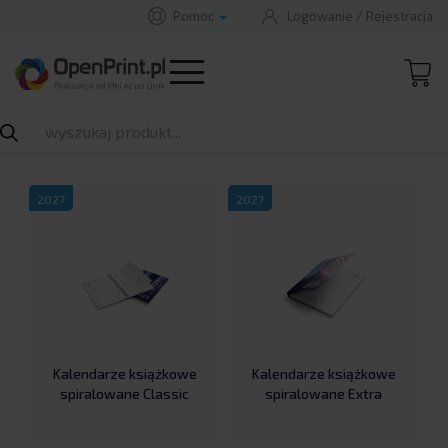
Pomoc
Logowanie
/
Rejestracja
B
A
STRONA GŁÓWNA
PRODUKTY
KALENDARZE KSIĄŻKOWE
A
B
Rozwiń
Kalendarze książkowe
2027
2027
kalendarze książkowe
kalendarze książkowe
spiralowane Classic
spiralowane Extra