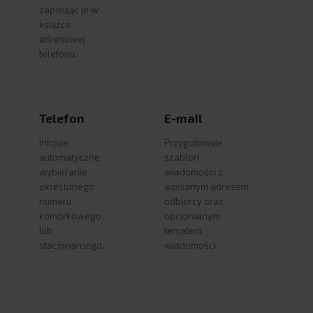
zapisując je w
książce
adresowej
telefonu.
Telefon
E-mail
G
Inicjuje
Przygotowuje
Ur
automatyczne
szablon
na
wybieranie
wiadomości z
ws
określonego
wpisanym adresem
pr
numeru
odbiorcy oraz
ws
komórkowego
opcjonalnym
ge
lub
tematem
si
stacjonarnego.
wiadomości.
mi