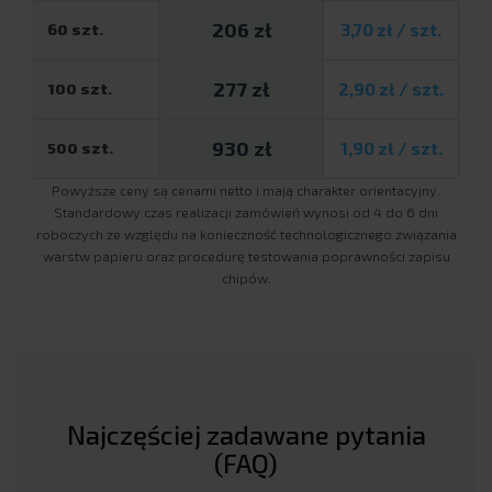
206 zł
60 szt.
3,70 zł / szt.
277 zł
100 szt.
2,90 zł / szt.
930 zł
500 szt.
1,90 zł / szt.
Powyższe ceny są cenami netto i mają charakter orientacyjny.
Standardowy czas realizacji zamówień wynosi od 4 do 6 dni
roboczych ze względu na konieczność technologicznego związania
warstw papieru oraz procedurę testowania poprawności zapisu
chipów.
Najczęściej zadawane pytania
(FAQ)