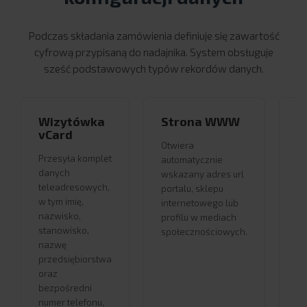
Podczas składania zamówienia definiuje się zawartość
cyfrową przypisaną do nadajnika. System obsługuje
sześć podstawowych typów rekordów danych.
Wizytówka
Strona WWW
T
vCard
Otwiera
Wy
Przesyła komplet
automatycznie
zd
danych
wskazany adres url
ko
teleadresowych,
portalu, sklepu
nu
w tym imię,
internetowego lub
in
nazwisko,
profilu w mediach
ur
stanowisko,
społecznościowych.
od
nazwę
przedsiębiorstwa
oraz
bezpośredni
numer telefonu,