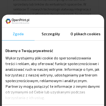
sprzedaży lub linków do wirtualnych spacerów. W
sektorze IT i nowych technologii ułatwiają integrację z
profilami na platformach deweloperskich. Są również
wykorzystywane w branży doradczej, prawnej,
hotelarskiej i gastronomicznej (np. bezpośrednie linki
do cyfrowego menu).
Zgoda
Szczegóły
O plikach cookies
Dbamy o Twoją prywatność
Wykorzystanie w procesach promocji
Wykorzystujemy pliki cookie do spersonalizowania
treści i reklam, aby oferować funkcje społecznościowe i
Karta służy jako fizyczny punkt wejścia do cyfrowych
analizować ruch w naszej witrynie. Informacje o tym, jak
lejków marketingowych. Pozwala na bieżąco
modyfikować punkt docelowy, do którego kierowany
korzystasz z naszej witryny, udostępniamy partnerom
jest użytkownik – bez konieczności ponownego
społecznościowym, reklamowym i analitycznym.
drukowania całego nakładu. Zmiana adresu URL w
Partnerzy mogą połączyć te informacje z innymi danymi
bazie danych pozwala przekierować odbiorcę ze
otrzymanymi od Ciebie lub uzyskanymi podczas
starej oferty na aktualną kampanię promocyjną.
korzystania z ich usług.