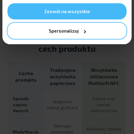
Zezwól na wszystkie
Spersonalizuj
Porównanie technologii i
cech produktu
Tradycyjna
Wizytówka
Cecha
wizytówka
zbliżeniowa
produktu
papierowa
Multiloft NFC
Sposób
Nadruk oraz
Wyłącznie
zapisu
pamięć
nadruk graficzny
danych
elektroniczna
Wymaga
Możliwość zdalnej
Modyfikacja
ponownego