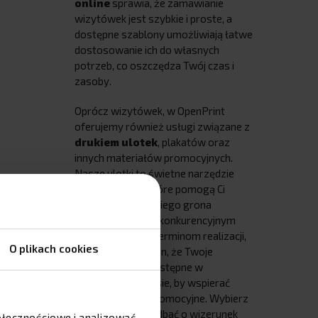
online
sprawia, że zamawianie
wizytówek jest szybkie i proste, a
dostępne szablony umożliwiają łatwe
dostosowanie ich do własnych
potrzeb, co oszczędza Twój czas i
zasoby.
Oprócz wizytówek, w OpenPrint
oferujemy również usługi związane z
drukiem ulotek
, plakatów oraz
innych materiałów promocyjnych.
Nasze ulotki to świetne narzędzie
marketingowe, które pomogą Ci
dotrzeć do szerokiego grona
odbiorców. Dzięki konkurencyjnym
cenom i szybkim terminom realizacji,
O plikach cookies
możesz być pewien, że Twoje
materiały będą dostępne w
odpowiednim czasie, by wspierać
Twoje działania promocyjne. Wybierz
OpenPrint, aby zadbać o wizerunek
połecznościowe i analizować