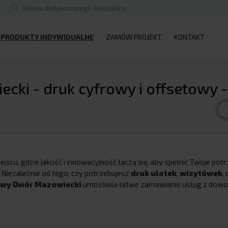
Opieka dedykowanego Specjalisty
PRODUKTY INDYWIDUALNE
ZAMÓW PROJEKT
KONTAKT
ki - druk cyfrowy i offsetowy -
ejscu, gdzie jakość i innowacyjność łączą się, aby spełnić Twoje po
. Niezależnie od tego, czy potrzebujesz
druk ulotek
,
wizytówek
,
owy Dwór Mazowiecki
umożliwia łatwe zamawianie usług z dowol