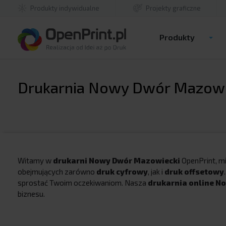
Produkty indywidualne
Projekty graficzne
B
A
A
B
Produkty
Drukarnia Nowy Dwór Mazowiec
Witamy w
drukarni Nowy Dwór Mazowiecki
OpenPrint, mi
obejmujących zarówno
druk cyfrowy
, jak i
druk offsetowy
sprostać Twoim oczekiwaniom. Nasza
drukarnia online N
biznesu.