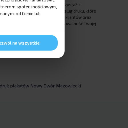
swojej firmy i skorzystać z
partnerom społecznościowym,
profesjonalnych usług druku, które
manymi od Ciebie lub
przyciągną uwagę klientów oraz
zwiększą rozpoznawalność Twojej
marki na rynku.
ezwól na wszystkie
druk plakatów Nowy Dwór Mazowiecki