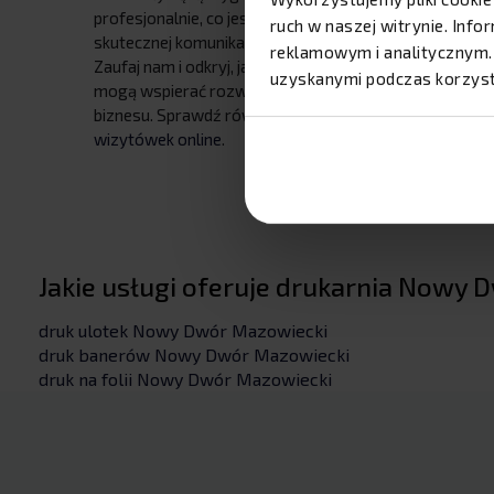
profesjonalnie, co jest kluczowe dla
ruch w naszej witrynie. Inf
skutecznej komunikacji wizualnej.
reklamowym i analitycznym. 
Zaufaj nam i odkryj, jak nasze usługi
uzyskanymi podczas korzysta
mogą wspierać rozwój Twojego
biznesu. Sprawdź również druk
wizytówek online
.
Jakie usługi oferuje drukarnia Nowy
druk ulotek Nowy Dwór Mazowiecki
druk banerów Nowy Dwór Mazowiecki
druk na folii Nowy Dwór Mazowiecki