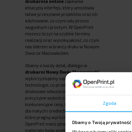
drukarnia online
zapewnia
intuicyjny interfejs, który umożliwia
łatwe przesyłanie projektów oraz ich
edytowanie, co czyni cały proces
wygodnym i prostym. W OpenPrint
możesz liczyć na szybkie terminy
realizacji oraz wysoką jakość, co czyni
nas liderem w branży druku w Nowym
Dworze Mazowieckim.
Dbamy o każdy detal, dlatego w
drukarni Nowy Dwór Mazowiecki
wykorzystujemy najnowsze
technologie, co przekłada się na
doskonałe odwzorowanie kolorów i
precyzyjne wykończenie. Oferujemy
Zgoda
konkurencyjne ceny, które są dostępne
dla małych i średnich przedsiębiorstw,
które pragną wyróżnić się na rynku. Z
Dbamy o Twoją prywatność
OpenPrint masz pewność, że Twoje
materiały będą wyglądać
Wykorzystujemy pliki cookie