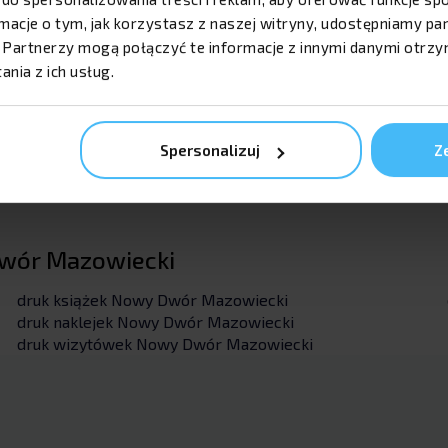
Twoje materiały będą wyglądać
ormacje o tym, jak korzystasz z naszej witryny, udostępniamy 
doskonale, a Twoja marka zyska na
Partnerzy mogą połączyć te informacje z innymi danymi otrzy
prestiżu.
nia z ich usług.
Spersonalizuj
Z
 Dwór Mazowiecki
druk książek Nowy Dwór Mazowiecki
druk naklejek Nowy Dwór Mazowiecki
druk wizytówek Nowy Dwór Mazowiecki