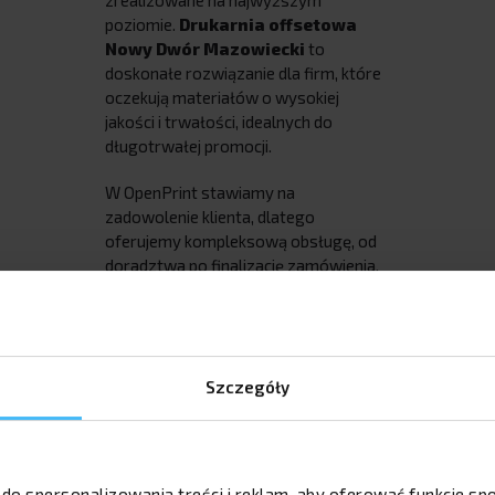
zrealizowane na najwyższym
poziomie.
Drukarnia offsetowa
Nowy Dwór Mazowiecki
to
doskonałe rozwiązanie dla firm, które
oczekują materiałów o wysokiej
jakości i trwałości, idealnych do
długotrwałej promocji.
W OpenPrint stawiamy na
zadowolenie klienta, dlatego
oferujemy kompleksową obsługę, od
doradztwa po finalizację zamówienia.
Nasze usługi są dostosowane do
indywidualnych wymagań, co sprawia,
że możesz mieć pewność, że Twój
projekt będzie zrealizowany z
Szczegóły
najwyższą starannością. Wybierając
naszą
drukarnię online
, zyskujesz
dostęp do profesjonalnych usług,
które ułatwiają proces zamawiania i
realizacji. Możesz być pewien, że
 do spersonalizowania treści i reklam, aby oferować funkcje s