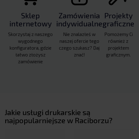
Sklep
Zamówienia
Projekty
internetowy
indywidualne
graficzne
Skorzystaj z naszego
Nie znalazłeś w
Pomożemy Ci
wygodnego
naszej ofercie tego
również z
konfiguratora, gdzie
czego szukasz? Daj
projektem
łatwo złożysz
znać!
graficznym.
zamówienie
Jakie usługi drukarskie są
najpopularniejsze w Raciborzu?