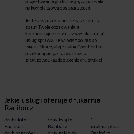
projektowania graficznego, co pozwala
na kompleksową obsługę zleceń.
Jesteśmy przekonani, że nasza oferta
spełni Twoje oczekiwania, a
konkurencyjne ceny oraz wysoka jakość
usług sprawią, że wrócisz do nas po
więcej. Skorzystaj z usług OpenPrint.pl i
przekonaj się, jak łatwo można
zrealizować każde zlecenie drukarskie!
Jakie usługi oferuje drukarnia
Racibórz
druk ulotek
druk książek
"
Racibórz
Racibórz
druk na plexi
druk banerów
druk naklejek
Racibórz