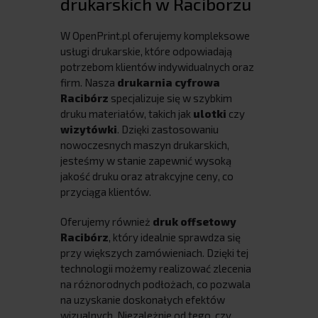
drukarskich w Raciborzu
W OpenPrint.pl oferujemy kompleksowe
usługi drukarskie, które odpowiadają
potrzebom klientów indywidualnych oraz
firm. Nasza
drukarnia cyfrowa
Racibórz
specjalizuje się w szybkim
druku materiałów, takich jak
ulotki
czy
wizytówki
. Dzięki zastosowaniu
nowoczesnych maszyn drukarskich,
jesteśmy w stanie zapewnić wysoką
jakość druku oraz atrakcyjne ceny, co
przyciąga klientów.
Oferujemy również
druk offsetowy
Racibórz
, który idealnie sprawdza się
przy większych zamówieniach. Dzięki tej
technologii możemy realizować zlecenia
na różnorodnych podłożach, co pozwala
na uzyskanie doskonałych efektów
wizualnych. Niezależnie od tego, czy