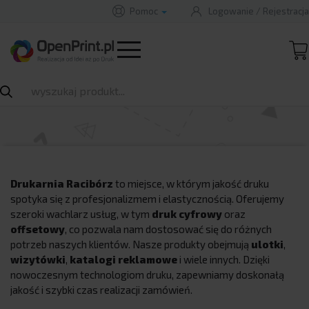
Pomoc
Logowanie
/
Rejestracja
Drukarnia Racibórz - druk
B
A
A
B
Rozwiń
cyfrowy i offsetowy -
OpenPrint.pl
Drukarnia Racibórz
to miejsce, w którym jakość druku
spotyka się z profesjonalizmem i elastycznością. Oferujemy
szeroki wachlarz usług, w tym
druk cyfrowy
oraz
offsetowy
, co pozwala nam dostosować się do różnych
potrzeb naszych klientów. Nasze produkty obejmują
ulotki
,
wizytówki
,
katalogi reklamowe
i wiele innych. Dzięki
nowoczesnym technologiom druku, zapewniamy doskonałą
jakość i szybki czas realizacji zamówień.