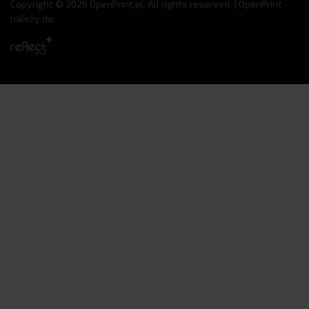
Copyright © 2026 OpenPrint.pl. All rights reserved. | OpenPrint
należy do: