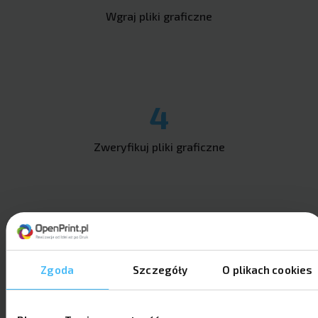
Wgraj pliki graficzne
4
Zweryfikuj pliki graficzne
5
Zgoda
Szczegóły
O plikach cookies
Złóż i opłać zamówienie i gotowe!