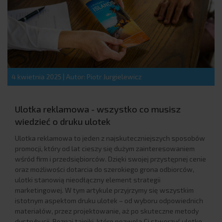
4 kwietnia 2025
|
Autor: Piotr Jurgielewicz
Ulotka reklamowa - wszystko co musisz
wiedzieć o druku ulotek
Ulotka reklamowa to jeden z najskuteczniejszych sposobów
promocji, który od lat cieszy się dużym zainteresowaniem
wśród firm i przedsiębiorców. Dzięki swojej przystępnej cenie
oraz możliwości dotarcia do szerokiego grona odbiorców,
ulotki stanowią nieodłączny element strategii
marketingowej. W tym artykule przyjrzymy się wszystkim
istotnym aspektom druku ulotek – od wyboru odpowiednich
materiałów, przez projektowanie, aż po skuteczne metody
dystrybucji. Poznaj tajniki, które pozwolą Ci stworzyć ulotkę