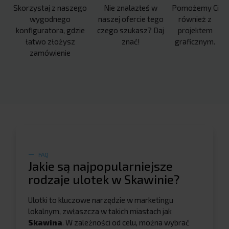
Skorzystaj z naszego
Nie znalazłeś w
Pomożemy Ci
wygodnego
naszej ofercie tego
również z
konfiguratora, gdzie
czego szukasz? Daj
projektem
łatwo złożysz
znać!
graficznym.
zamówienie
FAQ
Jakie są najpopularniejsze
rodzaje ulotek w Skawinie?
Ulotki to kluczowe narzędzie w marketingu
lokalnym, zwłaszcza w takich miastach jak
Skawina
. W zależności od celu, można wybrać