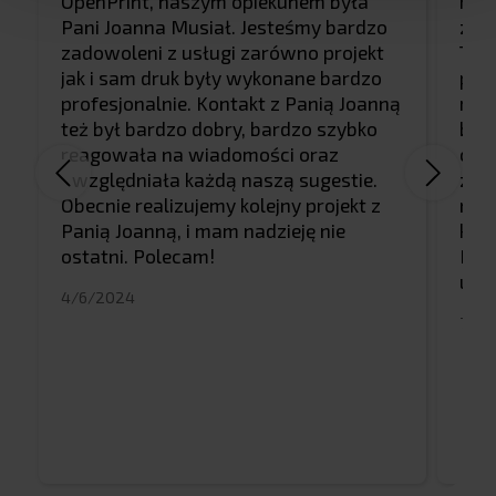
OpenPrint, naszym opiekunem była
mus
Pani Joanna Musiał. Jesteśmy bardzo
zac
zadowoleni z usługi zarówno projekt
Toma
jak i sam druk były wykonane bardzo
pom
profesjonalnie. Kontakt z Panią Joanną
mi z
też był bardzo dobry, bardzo szybko
był
reagowała na wiadomości oraz
co 
uwzględniała każdą naszą sugestie.
zask
Obecnie realizujemy kolejny projekt z
naj
Panią Joanną, i mam nadzieję nie
klie
ostatni. Polecam!
Na 
usł
4/6/2024
7/6/