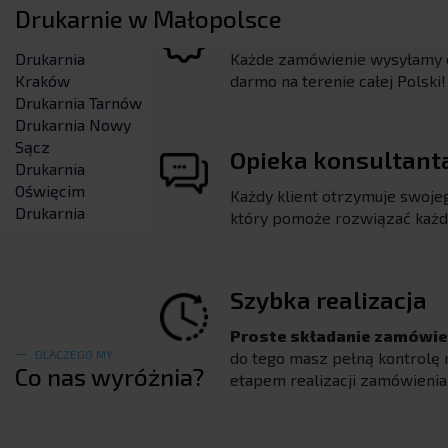
Drukarnie w Małopolsce
Drukarnia
Drukarnia
Każde zamówienie wysyłamy c
Kraków
Wieliczka
darmo na terenie całej Polski!
Drukarnia Tarnów
Drukarnia
Drukarnia Nowy
Andrychów
Sącz
Drukarnia
Opieka konsultant
Drukarnia
Trzebinia
Oświęcim
Każdy klient otrzymuje swojeg
Drukarnia
który pomoże rozwiązać każd
Chrzanów
Drukarnia Olkusz
Drukarnia Nowy
Szybka realizacja
Targ
Drukarnia
Proste składanie zamówi
Bochnia
DLACZEGO MY
do tego masz pełną kontrolę
Drukarnia Gorlice
Co nas wyróżnia?
etapem realizacji zamówienia
Drukarnia
Zakopane
Drukarnia