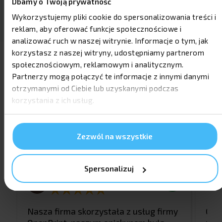
Dbamy o Twoją prywatność
Wykorzystujemy pliki cookie do spersonalizowania treści i
reklam, aby oferować funkcje społecznościowe i
analizować ruch w naszej witrynie. Informacje o tym, jak
korzystasz z naszej witryny, udostępniamy partnerom
społecznościowym, reklamowym i analitycznym.
Partnerzy mogą połączyć te informacje z innymi danymi
otrzymanymi od Ciebie lub uzyskanymi podczas
korzystania z ich usług.
OPINIE
Sprawdź opinie zadowolonych
Zezwól na wszystkie
klientów
Spersonalizuj
Justyna Guz
m
Nasza firma skorzystała z usług firmy
Ost