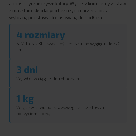
atmosferyczne i żywe kolory. Wybierz kompletny zestaw
z masztami składanymi bez użycia narzędzi oraz
wybraną podstawą dopasowaną do podłoża.
4 rozmiary
S, M, L oraz XL – wysokości masztu po wygięciu do 520
cm
3 dni
Wysyłka w ciągu 3 dni roboczych
1 kg
Waga zestawu podstawowego z masztowym
poszyciem i torbą