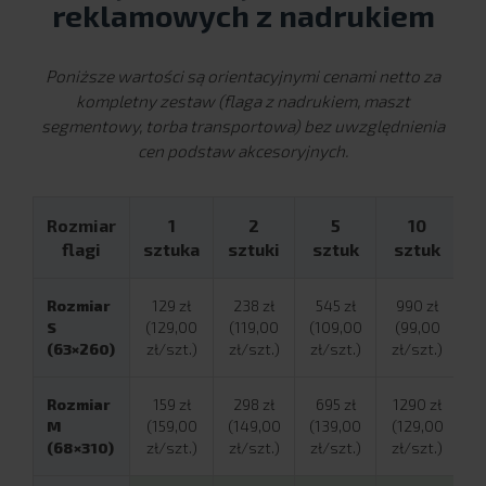
reklamowych z nadrukiem
Poniższe wartości są orientacyjnymi cenami netto za
kompletny zestaw (flaga z nadrukiem, maszt
segmentowy, torba transportowa) bez uwzględnienia
cen podstaw akcesoryjnych.
Rozmiar
1
2
5
10
flagi
sztuka
sztuki
sztuk
sztuk
Rozmiar
129 zł
238 zł
545 zł
990 zł
S
(129,00
(119,00
(109,00
(99,00
(63×260)
zł/szt.)
zł/szt.)
zł/szt.)
zł/szt.)
Rozmiar
159 zł
298 zł
695 zł
1290 zł
M
(159,00
(149,00
(139,00
(129,00
(68×310)
zł/szt.)
zł/szt.)
zł/szt.)
zł/szt.)