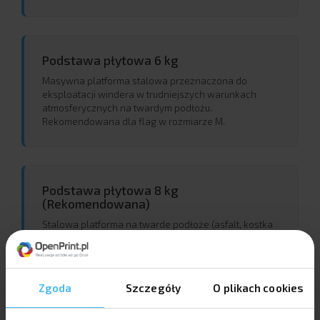
Podstawa płytowa 6 kg
Masywna platforma stalowa przeznaczona do
eksploatacji windera w trudniejszych warunkach
atmosferycznych na twardym podłożu.
Rekomendowana dla flag w rozmiarze M.
Podstawa płytowa 8 kg
(Rekomendowana)
Stalowa platforma na twarde podłoże (asfalt, kostka
brukowa, posadzka w hali). Podstawa płaska o masie
8 kg zalecana jest dla stabilizacji flag w rozmiarze L.
Zgoda
Szczegóły
O plikach cookies