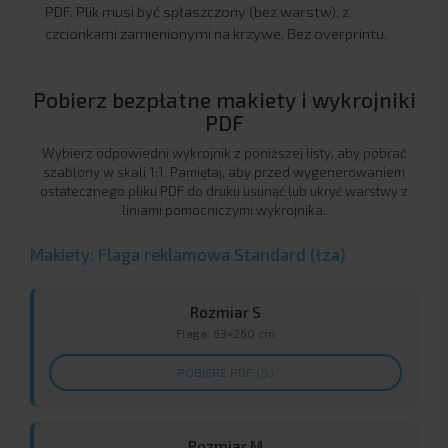
PDF. Plik musi być spłaszczony (bez warstw), z
czcionkami zamienionymi na krzywe. Bez overprintu.
Pobierz bezpłatne makiety i wykrojniki
PDF
Wybierz odpowiedni wykrojnik z poniższej listy, aby pobrać
szablony w skali 1:1. Pamiętaj, aby przed wygenerowaniem
ostatecznego pliku PDF do druku usunąć lub ukryć warstwy z
liniami pomocniczymi wykrojnika.
Makiety: Flaga reklamowa Standard (łza)
Rozmiar S
Flaga: 63×260 cm
POBIERZ PDF (S)
Rozmiar M