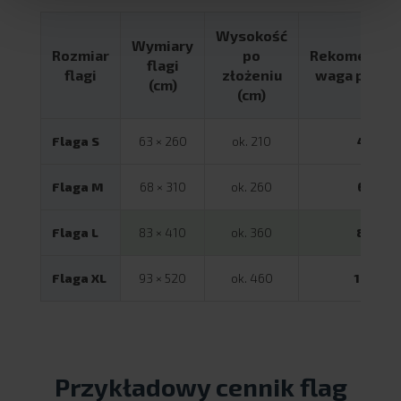
Wysokość
Wymiary
Rozmiar
po
Rekomendo
flagi
flagi
złożeniu
waga podst
(cm)
(cm)
Flaga S
63 × 260
ok. 210
4 kg
Flaga M
68 × 310
ok. 260
6 kg
Flaga L
83 × 410
ok. 360
8 kg
Flaga XL
93 × 520
ok. 460
12 kg
Przykładowy cennik flag