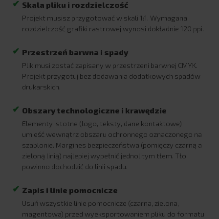
Skala pliku i rozdzielczość
Projekt musisz przygotować w skali 1:1. Wymagana
rozdzielczość grafiki rastrowej wynosi dokładnie 120 ppi.
Przestrzeń barwna i spady
Plik musi zostać zapisany w przestrzeni barwnej CMYK.
Projekt przygotuj bez dodawania dodatkowych spadów
drukarskich.
Obszary technologiczne i krawędzie
Elementy istotne (logo, teksty, dane kontaktowe)
umieść wewnątrz obszaru ochronnego oznaczonego na
szablonie. Margines bezpieczeństwa (pomięczy czarną a
zieloną linią) najlepiej wypełnić jednolitym tłem. Tło
powinno dochodzić do linii spadu.
Zapis i linie pomocnicze
Usuń wszystkie linie pomocnicze (czarna, zielona,
magentowa) przed wyeksportowaniem pliku do formatu