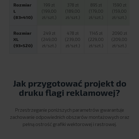
Rozmiar
199 zł
378 zł
895 zł
1590 zł
L
(199,00
(189,00
(179,00
(159,00
(83×410)
zł/szt.)
zł/szt.)
zł/szt.)
zł/szt.)
Rozmiar
249 zł
478 zł
1145 zł
2090 zł
XL
(249,00
(239,00
(229,00
(209,00
(93×520)
zł/szt.)
zł/szt.)
zł/szt.)
zł/szt.)
Jak przygotować projekt do
druku flagi reklamowej?
Przestrzeganie poniższych parametrów gwarantuje
zachowanie odpowiednich obszarów montażowych oraz
pełną ostrość grafiki wektorowej i rastrowej.