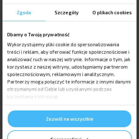
indywidualnych potrzeb klientów. W oferta
znajdują się zarówno dyplomy standardowe, jak i
Zgoda
Szczegóły
O plikach cookies
personalizowane, które różnią się pod względem
treści oraz wyglądu. Klient ma możliwość
zamówienia 1 szt lub większej ilości, co pozwala na
Dbamy o Twoją prywatność
elastyczne podejście do zamówień. Druk
dyplomów i certyfikatów odbywa się na papierach
Wykorzystujemy pliki cookie do spersonalizowania
ozdobnych, co uszlachetnia finalny produkt i
treści i reklam, aby oferować funkcje społecznościowe i
sprawia, że staje się on bardziej atrakcyjny. Dzięki
analizować ruch w naszej witrynie. Informacje o tym, jak
wykorzystaniu plików csv, możliwe jest szybkie
korzystasz z naszej witryny, udostępniamy partnerom
wprowadzenie danych, co pozwala zaoszczędzić
społecznościowym, reklamowym i analitycznym.
czas i wyeliminować pomyłki.
Partnerzy mogą połączyć te informacje z innymi danymi
otrzymanymi od Ciebie lub uzyskanymi podczas
Produkcja dyplomów odbywa się w naszej drukarni,
korzystania z ich usług.
gdzie wykorzystuje się różne materiały oraz
techniki druku. Klienci mogą wybierać spośród
wielu kategoria dyplomów, które zawierać mogą
różne elementy graficzne, takie jak logo czy
Zezwól na wszystkie
podpisy. Dostępne są różne rozmiary oraz
formaty, co pozwala na dostosowanie dyplomów
do specyficznych wymagań. Warto pamiętać, że