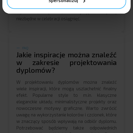
Spersonalizuj
OpenPrint.pl gwarantuje trwałe i estetyczne
wykonanie, co sprawia, że każdy dyplom staje się
niezbędne w celebracji osiągnięć.
FAQ
Jakie inspiracje można znaleźć
w zakresie projektowania
dyplomów?
W projektowaniu dyplomów można znaleźć
wiele inspiracji, które mogą uszlachetnić finalny
efekt. Popularne style to m.in. klasyczne
eleganckie układy, minimalistyczne projekty oraz
nowoczesne motywy graficzne. Warto zwrócić
uwagę na wykorzystanie kolorów i czcionek, które
w znaczący sposób wpływają na odbiór dyplomu.
Potrzebować będziemy także odpowiednich