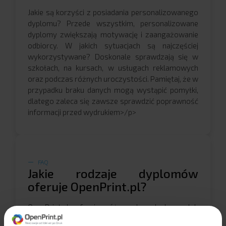
Jakie są korzyści z posiadania personalizowanego
dyplomu? Przede wszystkim, personalizowane
dyplomy zwiększają motywację i zaangażowanie
odbiorcy. W jakich sytuacjach są najczęściej
wykorzystywane? Doskonale sprawdzają się w
szkołach, na kursach, w usługach reklamowych
oraz podczas różnych uroczystości. Pamiętaj, że w
przypadku braku danych mogą wystąpić pomyłki,
dlatego zaleca się zawsze sprawdzić poprawność
informacji przed wydrukiem>/p>
FAQ
Jakie rodzaje dyplomów
oferuje OpenPrint.pl?
OpenPrint.pl oferuje różnorodne dyplomy lub
certyfikaty, które można dostosować do