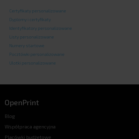
Certyfikaty personalizowane
Dyplomy i certyfikaty
Identyfikatory personalizowane
Listy personalizowane
Numery startowe
Pocztówki personalizowane
Ulotki personalizowane
OpenPrint
Blog
Współpraca agencyjna
Placówki budżetowe