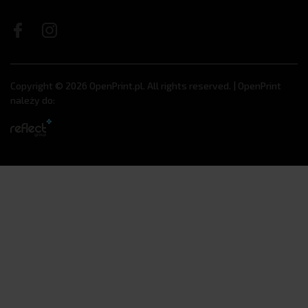
Copyright © 2026 OpenPrint.pl. All rights reserved. | OpenPrint
należy do: