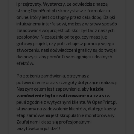
i przejrzysty. Wystarczy, że odwiedzisz naszą
stronę OpenPrint.pl i skorzystasz z formularza
online, który jest dostępny przez całą dobę. Dzięki
intuicyjnemu interfejsowi, możesz w łatwy sposób
załadować swój projekt lub skorzystać z naszych
szablonów. Niezależnie od tego, czy masz już
gotowy projekt, czy potrzebujesz pomocy w jego
stworzeniu, nasi doświadczeni graficy są do twojej
dyspozycji, aby pomóc Ci w osiągnięciu idealnych
efektów.
Po złożeniu zamówienia, otrzymasz
potwierdzenie oraz szczegóły dotyczące realizacji.
Naszym celem jest zapewnienie, aby
każde
zamówienie było realizowane na czas
i w
pełni zgodnie z wytycznymi klienta. W OpenPrint.pl
stawiamy na zadowolenie klientów, dlatego każdy
etap zamówienia jest skrupulatnie monitorowany.
Zaufaj nam i ciesz się profesjonalnymi
wizytówkami już dziś!