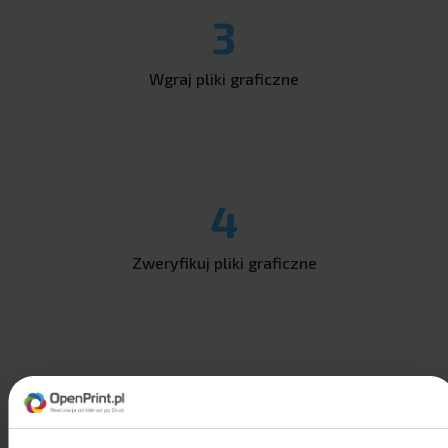
3
Wgraj pliki graficzne
4
Zweryfikuj pliki graficzne
5
Złóż i opłać zamówienie i gotowe!