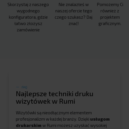
Skorzystaj z naszego
Nie znalazłeś w
Pomożemy Ci
wygodnego
naszej ofercie tego
również z
konfiguratora, gdzie
czego szukasz? Daj
projektem
łatwo złożysz
znać!
graficznym.
zamówienie
FAQ
Najlepsze techniki druku
wizytówek w Rumi
Wizytówki są nieodłącznym elementem
profesjonalizm w każdej branży. Dzięki
usługom
drukarskim
w Rumi możesz uzyskać wysokiej