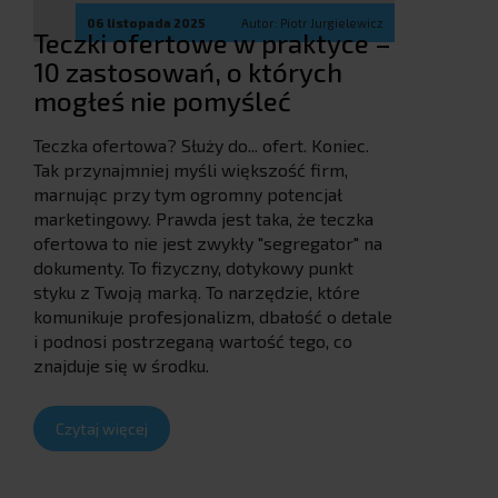
06 listopada 2025
Autor: Piotr Jurgielewicz
Teczki ofertowe w praktyce –
10 zastosowań, o których
mogłeś nie pomyśleć
Teczka ofertowa? Służy do... ofert. Koniec.
Tak przynajmniej myśli większość firm,
marnując przy tym ogromny potencjał
marketingowy. Prawda jest taka, że teczka
ofertowa to nie jest zwykły "segregator" na
dokumenty. To fizyczny, dotykowy punkt
styku z Twoją marką. To narzędzie, które
komunikuje profesjonalizm, dbałość o detale
i podnosi postrzeganą wartość tego, co
znajduje się w środku.
Czytaj więcej