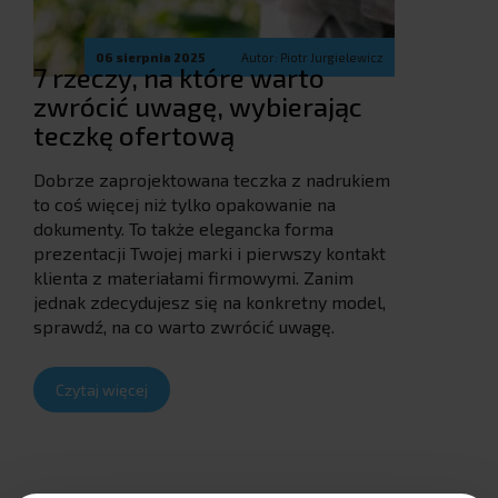
06 sierpnia 2025
Autor: Piotr Jurgielewicz
7 rzeczy, na które warto
zwrócić uwagę, wybierając
teczkę ofertową
Dobrze zaprojektowana teczka z nadrukiem
to coś więcej niż tylko opakowanie na
dokumenty. To także elegancka forma
prezentacji Twojej marki i pierwszy kontakt
klienta z materiałami firmowymi. Zanim
jednak zdecydujesz się na konkretny model,
sprawdź, na co warto zwrócić uwagę.
Czytaj więcej