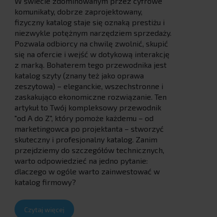
W świecie zdominowanym przez cyfrowe
komunikaty, dobrze zaprojektowany,
fizyczny katalog staje się oznaką prestiżu i
niezwykle potężnym narzędziem sprzedaży.
Pozwala odbiorcy na chwilę zwolnić, skupić
się na ofercie i wejść w dotykową interakcję
z marką. Bohaterem tego przewodnika jest
katalog szyty (znany też jako oprawa
zeszytowa) – eleganckie, wszechstronne i
zaskakująco ekonomiczne rozwiązanie. Ten
artykuł to Twój kompleksowy przewodnik
"od A do Z", który pomoże każdemu – od
marketingowca po projektanta – stworzyć
skuteczny i profesjonalny katalog. Zanim
przejdziemy do szczegółów technicznych,
warto odpowiedzieć na jedno pytanie:
dlaczego w ogóle warto zainwestować w
katalog firmowy?
Czytaj więcej