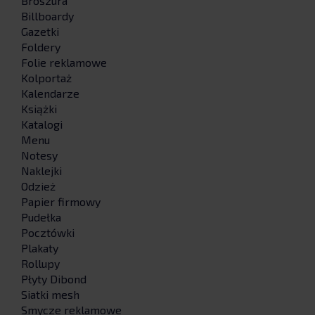
Broszura
Billboardy
Gazetki
Foldery
Folie reklamowe
Kolportaż
Kalendarze
Książki
Katalogi
Menu
Notesy
Naklejki
Odzież
Papier firmowy
Pudełka
Pocztówki
Plakaty
Rollupy
Płyty Dibond
Siatki mesh
Smycze reklamowe