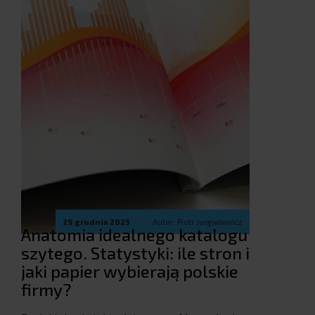
29 grudnia 2025
Autor: Piotr Jurgielewicz
Anatomia idealnego katalogu
szytego. Statystyki: ile stron i
jaki papier wybierają polskie
firmy?