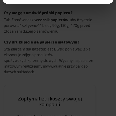
krzyżówki) lepszy jest papier offsetowy.
Czy mogę zamówić próbki papieru?
Tak. Zamów nasz
wzornik papierów
, aby fizycznie
porównać sztywność kredy 90g, 130g i 170g przed
złożeniem dużego zamówienia.
Czy drukujecie na papierze matowym?
Standardem dla gazetek jest Błysk, ponieważ lepiej
eksponuje zdjęcia produktów
spożywczych/przemysłowych. Wyceny na papierze
matowym realizujemy indywidualnie przy bardzo
dużych nakładach.
Zoptymalizuj koszty swojej
kampanii