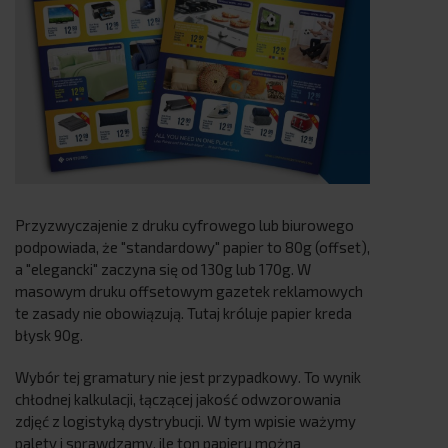
Przyzwyczajenie z druku cyfrowego lub biurowego
podpowiada, że "standardowy" papier to 80g (offset),
a "elegancki" zaczyna się od 130g lub 170g. W
masowym druku offsetowym gazetek reklamowych
te zasady nie obowiązują. Tutaj króluje papier kreda
błysk 90g.
Wybór tej gramatury nie jest przypadkowy. To wynik
chłodnej kalkulacji, łączącej jakość odwzorowania
zdjęć z logistyką dystrybucji. W tym wpisie ważymy
palety i sprawdzamy, ile ton papieru można