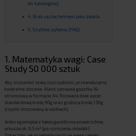
do katalogów)
4. Brak uszlachetnień jako zaleta
5. Szybkie pytania (FAQ)
1. Matematyka wagi: Case
Study 50 000 sztuk
Aby zrozumieć skalę oszczędności, przeanalizujmy
konkretne zlecenie. Klient zamawia gazetkę 16-
stronicową w formacie A4. Rozważa dwie opcje:
standardową kredę 90g oraz grubszą kredę 130g
(często stosowaną w ulotkach).
Jeden egzemplarz takiej gazetki ma powierzchnię
arkusza ok. 0,5 m² (po rozłożeniu składek).
Zobaczmy, jak przekłada się to na wagę całego