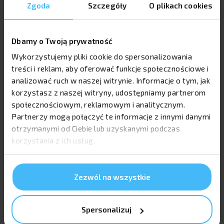
Zgoda
Szczegóły
O plikach cookies
Gazetka promocyjna to produkt o bardzo krótkim
cyklu życia (zazwyczaj tydzień obowiązywania
promocji). Nakładanie folii na papier 90g:
Dbamy o Twoją prywatność
Wykorzystujemy pliki cookie do spersonalizowania
Spowodowałoby "zwijanie się" kartek
treści i reklam, aby oferować funkcje społecznościowe i
(naprężenie folii jest zbyt duże dla
analizować ruch w naszej witrynie. Informacje o tym, jak
cienkiego papieru).
korzystasz z naszej witryny, udostępniamy partnerom
Znacznie podniosłoby koszt jednostkowy.
społecznościowym, reklamowym i analitycznym.
Utrudniłoby recykling niesprzedanego
Partnerzy mogą połączyć te informacje z innymi danymi
nakładu (konieczność oddzielenia plastiku
otrzymanymi od Ciebie lub uzyskanymi podczas
od celulozy).
korzystania z ich usług.
5. Szybkie pytania (FAQ)
Zezwól na wszystkie
Czy papier 90g nadaje się do pisania?
Słabo. Kreda błysk jest śliska. Długopis może się
Spersonalizuj
mazać, a ołówek nie będzie widoczny. Do pisania (np.