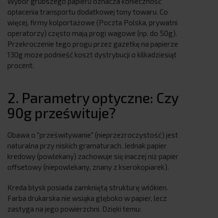
Wybór grubszego papieru oznacza konieczność
opłacenia transportu dodatkowej tony towaru. Co
więcej, firmy kolportażowe (Poczta Polska, prywatni
operatorzy) często mają progi wagowe (np. do 50g).
Przekroczenie tego progu przez gazetkę na papierze
130g może podnieść koszt dystrybucji o kilkadziesiąt
procent.
2. Parametry optyczne: Czy
90g prześwituje?
Obawa o "prześwitywanie" (nieprzezroczystość) jest
naturalna przy niskich gramaturach. Jednak papier
kredowy (powlekany) zachowuje się inaczej niż papier
offsetowy (niepowlekany, znany z kserokopiarek).
Kreda błysk posiada zamkniętą strukturę włókien.
Farba drukarska nie wsiąka głęboko w papier, lecz
zastyga na jego powierzchni. Dzięki temu: