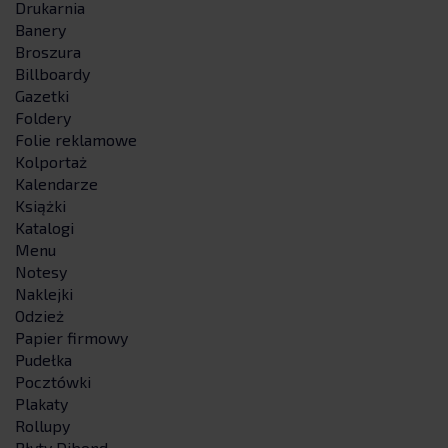
Drukarnia
Banery
Broszura
Billboardy
Gazetki
Foldery
Folie reklamowe
Kolportaż
Kalendarze
Książki
Katalogi
Menu
Notesy
Naklejki
Odzież
Papier firmowy
Pudełka
Pocztówki
Plakaty
Rollupy
Płyty Dibond