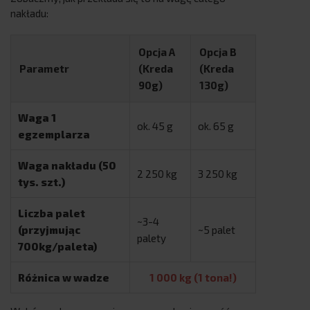
nakładu:
Opcja A
Opcja B
Parametr
(Kreda
(Kreda
90g)
130g)
Waga 1
ok. 45 g
ok. 65 g
egzemplarza
Waga nakładu (50
2 250 kg
3 250 kg
tys. szt.)
Liczba palet
~3-4
(przyjmując
~5 palet
palety
700kg/paleta)
Różnica w wadze
1 000 kg (1 tona!)