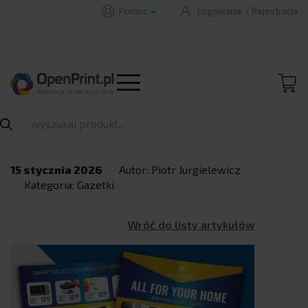
Pomoc
Logowanie
/
Rejestracja
Papier kreda 90g w
gazetkach: Matematyka
B
A
A
B
wagi i kosztów
15 stycznia 2026
Autor: Piotr Jurgielewicz
Kategoria:
Gazetki
Wróć do listy artykułów