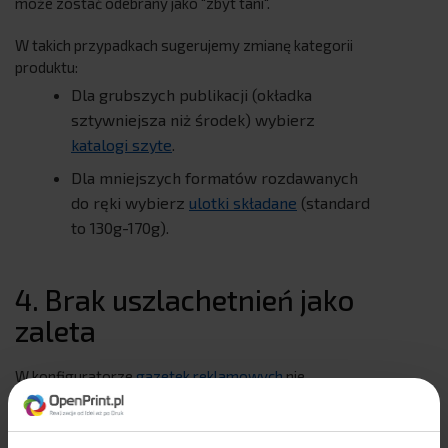
może zostać odebrany jako "zbyt tani".
W takich przypadkach sugerujemy zmianę kategorii
produktu:
Dla grubszych publikacji (okładka
sztywniejsza niż środek) wybierz
katalogi szyte
.
Dla mniejszych formatów rozdawanych
do ręki wybierz
ulotki składane
(standard
to 130g-170g).
4. Brak uszlachetnień jako
zaleta
W konfiguratorze
gazetek reklamowych
nie
znajdziesz opcji foliowania czy lakierowania
wybiórczego. Jest to celowe ograniczenie
technologiczne.